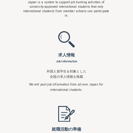
Japan is a system to support
job hunting activities of
university-approved international students that only
international students from member schools can participate
in.
求人情報
Job Information
外国人留学生を対象とした
全国の求人情報を掲載
We will post job information from all over
Japan for
international students.
就職活動の準備