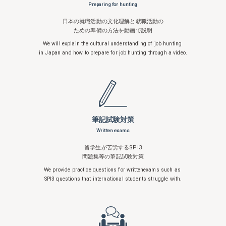
Preparing for hunting
日本の就職活動の文化理解と就職活動の
ための準備の方法を動画で説明
We will explain the cultural understanding
of job hunting
in Japan and how to
prepare for job hunting through a video.
筆記試験対策
Written exams
留学生が苦労するSPI3
問題集等の筆記試験対策
We provide practice questions for written
exams such as
SPI3 questions that
international students struggle with.