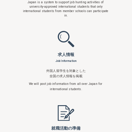
Japan is a system to support
job hunting activities of
university-approved international students that only
international students from member schools can participate
in.
求人情報
Job Information
外国人留学生を対象とした
全国の求人情報を掲載
We will post job information from all over
Japan for
international students.
就職活動の準備