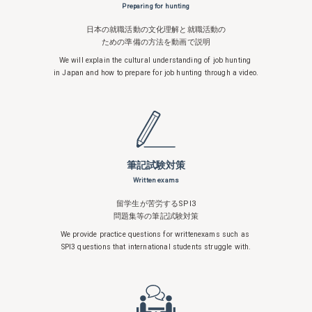
Preparing for hunting
日本の就職活動の文化理解と就職活動の
ための準備の方法を動画で説明
We will explain the cultural understanding
of job hunting
in Japan and how to
prepare for job hunting through a video.
筆記試験対策
Written exams
留学生が苦労するSPI3
問題集等の筆記試験対策
We provide practice questions for written
exams such as
SPI3 questions that
international students struggle with.