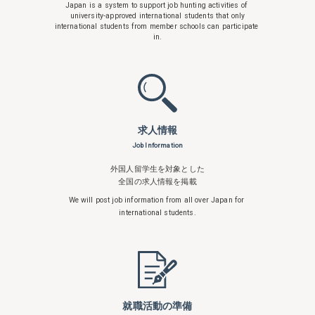
Japan is a system to support
job hunting activities of
university-approved international students that only
international students from member schools can participate
in.
求人情報
Job Information
外国人留学生を対象とした
全国の求人情報を掲載
We will post job information from all over
Japan for
international students.
就職活動の準備