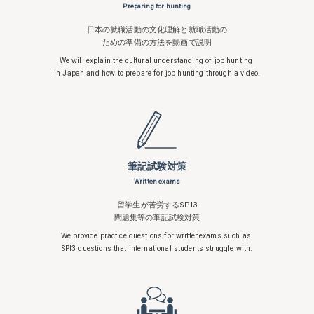
Preparing for hunting
日本の就職活動の文化理解と就職活動の
ための準備の方法を動画で説明
We will explain the cultural understanding
of job hunting
in Japan and how to
prepare for job hunting through a video.
筆記試験対策
Written exams
留学生が苦労するSPI3
問題集等の筆記試験対策
We provide practice questions for written
exams such as
SPI3 questions that
international students struggle with.