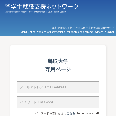
─ 日本で就職を目指す外国人留学生のための就活サイト
Job hunting website for international students seeking employment in Japan
鳥取大学
専用ページ
パスワードを忘れた方は
こちら
Forgot password?