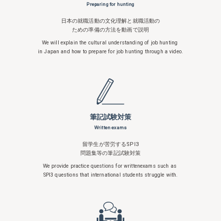
Preparing for hunting
日本の就職活動の文化理解と就職活動の
ための準備の方法を動画で説明
We will explain the cultural understanding
of job hunting
in Japan and how to
prepare for job hunting through a video.
筆記試験対策
Written exams
留学生が苦労するSPI3
問題集等の筆記試験対策
We provide practice questions for written
exams such as
SPI3 questions that
international students struggle with.