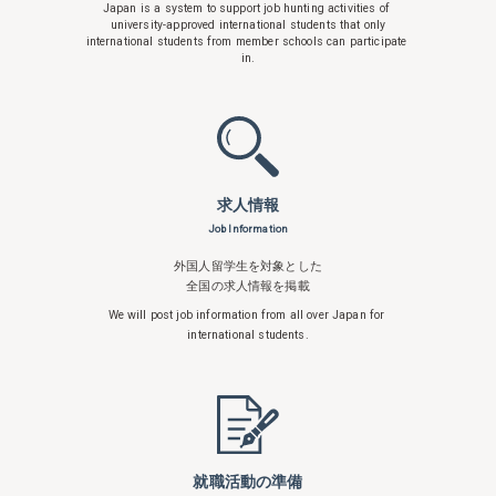
Japan is a system to support
job hunting activities of
university-approved international students that only
international students from member schools can participate
in.
求人情報
Job Information
外国人留学生を対象とした
全国の求人情報を掲載
We will post job information from all over
Japan for
international students.
就職活動の準備