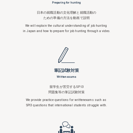
Preparing for hunting
日本の就職活動の文化理解と就職活動の
ための準備の方法を動画で説明
We will explain the cultural understanding
of job hunting
in Japan and how to
prepare for job hunting through a video.
筆記試験対策
Written exams
留学生が苦労するSPI3
問題集等の筆記試験対策
We provide practice questions for written
exams such as
SPI3 questions that
international students struggle with.