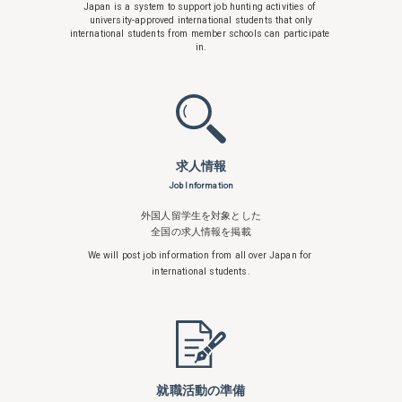
Japan is a system to support
job hunting activities of
university-approved international students that only
international students from member schools can participate
in.
求人情報
Job Information
外国人留学生を対象とした
全国の求人情報を掲載
We will post job information from all over
Japan for
international students.
就職活動の準備