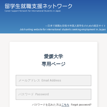
─ 日本で就職を目指す外国人留学生のための就活サイト
Job hunting website for international students seeking employment in Japan
愛媛大学
専用ページ
パスワードを忘れた方は
こちら
Forgot password?