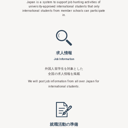
Japan is a system to support
job hunting activities of
university-approved international students that only
international students from member schools can participate
in.
求人情報
Job Information
外国人留学生を対象とした
全国の求人情報を掲載
We will post job information from all over
Japan for
international students.
就職活動の準備