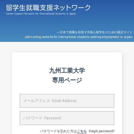
─ 日本で就職を目指す外国人留学生のための就活サイト
Job hunting website for international students seeking employment in Japan
九州工業大学
専用ページ
パスワードを忘れた方は
こちら
Forgot password?