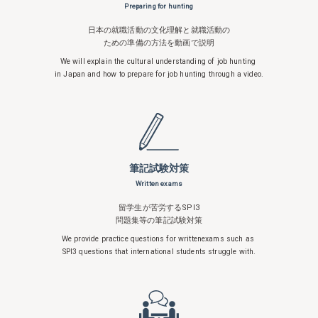
Preparing for hunting
日本の就職活動の文化理解と就職活動の
ための準備の方法を動画で説明
We will explain the cultural understanding
of job hunting
in Japan and how to
prepare for job hunting through a video.
筆記試験対策
Written exams
留学生が苦労するSPI3
問題集等の筆記試験対策
We provide practice questions for written
exams such as
SPI3 questions that
international students struggle with.