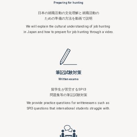
Preparing for hunting
日本の就職活動の文化理解と就職活動の
ための準備の方法を動画で説明
We will explain the cultural understanding
of job hunting
in Japan and how to
prepare for job hunting through a video.
筆記試験対策
Written exams
留学生が苦労するSPI3
問題集等の筆記試験対策
We provide practice questions for written
exams such as
SPI3 questions that
international students struggle with.