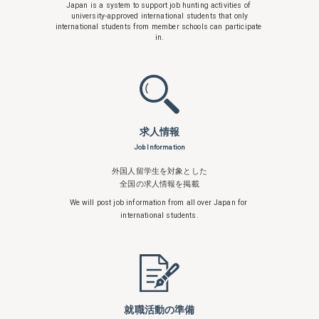
Japan is a system to support
job hunting activities of
university-approved international students that only
international students from member schools can participate
in.
求人情報
Job Information
外国人留学生を対象とした
全国の求人情報を掲載
We will post job information from all over
Japan for
international students.
就職活動の準備