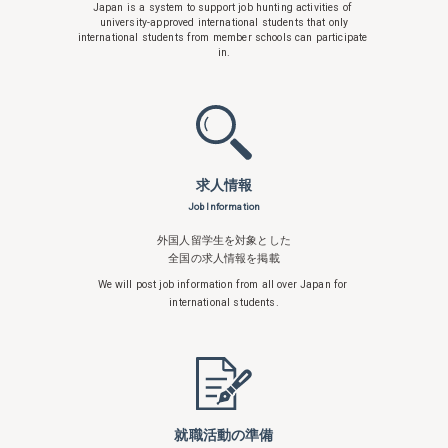
Japan is a system to support
job hunting activities of
university-approved international students that only
international students from member schools can participate
in.
求人情報
Job Information
外国人留学生を対象とした
全国の求人情報を掲載
We will post job information from all over
Japan for
international students.
就職活動の準備