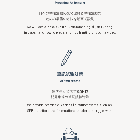
Preparing for hunting
日本の就職活動の文化理解と就職活動の
ための準備の方法を動画で説明
We will explain the cultural understanding
of job hunting
in Japan and how to
prepare for job hunting through a video.
筆記試験対策
Written exams
留学生が苦労するSPI3
問題集等の筆記試験対策
We provide practice questions for written
exams such as
SPI3 questions that
international students struggle with.