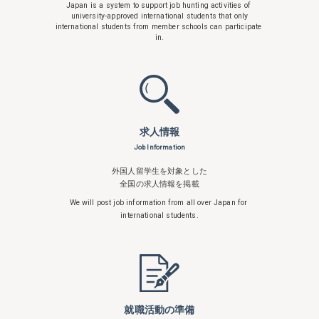
Japan is a system to support
job hunting activities of
university-approved international students that only
international students from member schools can participate
in.
求人情報
Job Information
外国人留学生を対象とした
全国の求人情報を掲載
We will post job information from all over
Japan for
international students.
就職活動の準備