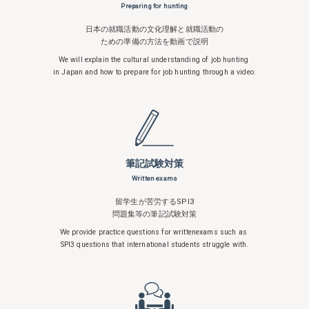
Preparing for hunting
日本の就職活動の文化理解と就職活動の
ための準備の方法を動画で説明
We will explain the cultural understanding
of job hunting
in Japan and how to
prepare for job hunting through a video.
筆記試験対策
Written exams
留学生が苦労するSPI3
問題集等の筆記試験対策
We provide practice questions for written
exams such as
SPI3 questions that
international students struggle with.