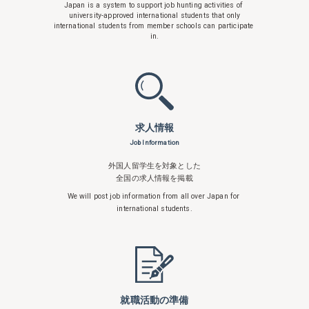
Japan is a system to support
job hunting activities of
university-approved international students that only
international students from member schools can participate
in.
求人情報
Job Information
外国人留学生を対象とした
全国の求人情報を掲載
We will post job information from all over
Japan for
international students.
就職活動の準備