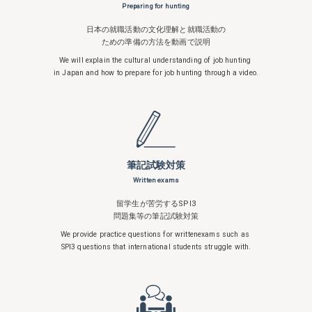
Preparing for hunting
日本の就職活動の文化理解と就職活動の
ための準備の方法を動画で説明
We will explain the cultural understanding
of job hunting
in Japan and how to
prepare for job hunting through a video.
筆記試験対策
Written exams
留学生が苦労するSPI3
問題集等の筆記試験対策
We provide practice questions for written
exams such as
SPI3 questions that
international students struggle with.