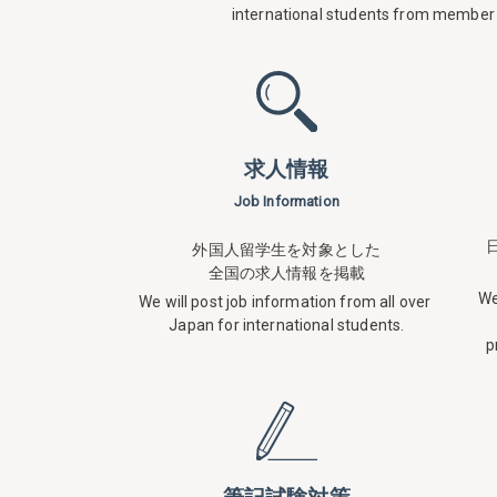
international students from member 
求人情報
Job Information
外国人留学生を対象とした
全国の求人情報を掲載
We
We will post job information from all over
Japan for
international students.
p