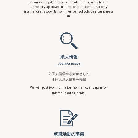
Japan is a system to support
job hunting activities of
university-approved international students that only
international students from member schools can participate
in.
求人情報
Job Information
外国人留学生を対象とした
全国の求人情報を掲載
We will post job information from all over
Japan for
international students.
就職活動の準備