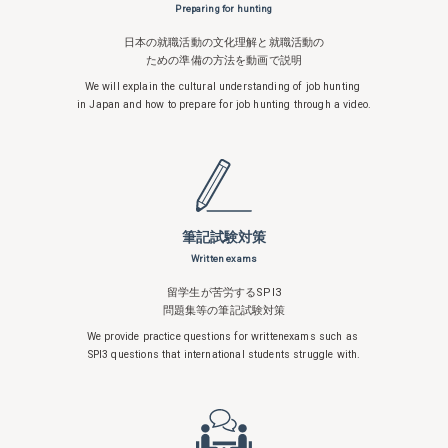
Preparing for hunting
日本の就職活動の文化理解と就職活動の
ための準備の方法を動画で説明
We will explain the cultural understanding
of job hunting
in Japan and how to
prepare for job hunting through a video.
筆記試験対策
Written exams
留学生が苦労するSPI3
問題集等の筆記試験対策
We provide practice questions for written
exams such as
SPI3 questions that
international students struggle with.