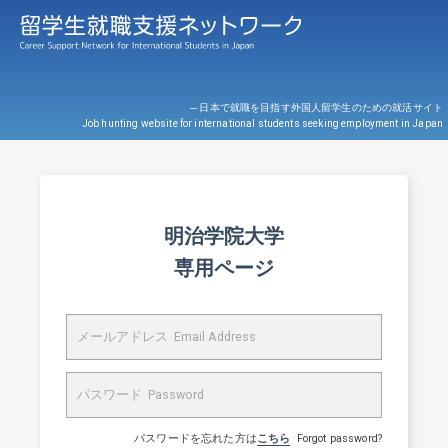
─ 日本で就職を目指す外国人留学生のための就活サイト
Job hunting website for international students seeking employment in Japan
明治学院大学
専用ページ
パスワードを忘れた方は
こちら
Forgot password?