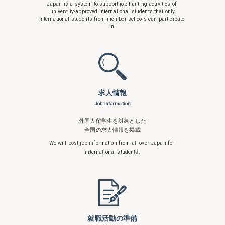
Japan is a system to support
job hunting activities of
university-approved international students that only
international students from member schools can participate
in.
求人情報
Job Information
外国人留学生を対象とした
全国の求人情報を掲載
We will post job information from all over
Japan for
international students.
就職活動の準備