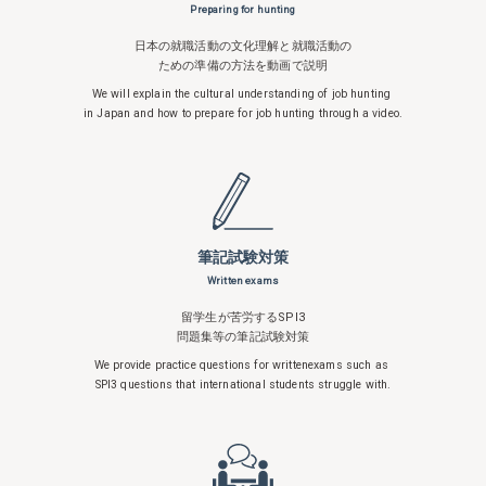
Preparing for hunting
日本の就職活動の文化理解と就職活動の
ための準備の方法を動画で説明
We will explain the cultural understanding
of job hunting
in Japan and how to
prepare for job hunting through a video.
筆記試験対策
Written exams
留学生が苦労するSPI3
問題集等の筆記試験対策
We provide practice questions for written
exams such as
SPI3 questions that
international students struggle with.