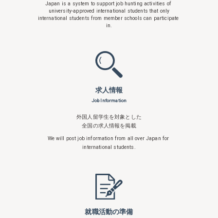
Japan is a system to support
job hunting activities of
university-approved international students that only
international students from member schools can participate
in.
求人情報
Job Information
外国人留学生を対象とした
全国の求人情報を掲載
We will post job information from all over
Japan for
international students.
就職活動の準備