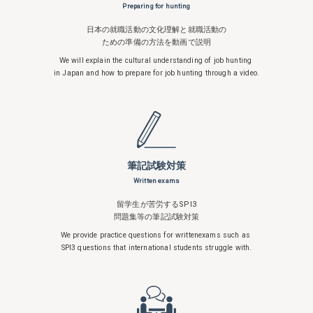
Preparing for hunting
日本の就職活動の文化理解と就職活動の
ための準備の方法を動画で説明
We will explain the cultural understanding
of job hunting
in Japan and how to
prepare for job hunting through a video.
筆記試験対策
Written exams
留学生が苦労するSPI3
問題集等の筆記試験対策
We provide practice questions for written
exams such as
SPI3 questions that
international students struggle with.